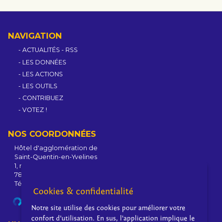
NAVIGATION
ACTUALITÉS
-
RSS
LES DONNÉES
LES ACTIONS
LES OUTILS
CONTRIBUEZ
VOTEZ !
NOS COORDONNÉES
Hôtel d'agglomération de
Saint-Quentin-en-Yvelines
1, rue Eugène-Hénaff - BP 10118
78192 Trappes Cedex - France
Tél : +33 1 39 44 80 80
Cookies & confidentialité
SITE DE L'AGGLOMÉRATION
Notre site utilise des cookies pour améliorer votre
confort d'utilisation. En sus, l'application implique le