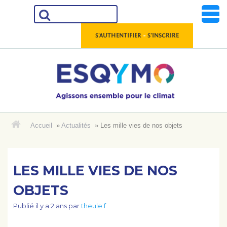
Aller
au
contenu
-
S'AUTHENTIFIER
S'INSCRIRE
Accueil
»
Actualités
»
Les mille vies de nos objets
ACCUEIL
LES RESSOURCES
LES MILLE VIES DE NOS
OBJETS
LES DONNÉES
Publié
il y a 2 ans
par
theule.f
LES OUTILS