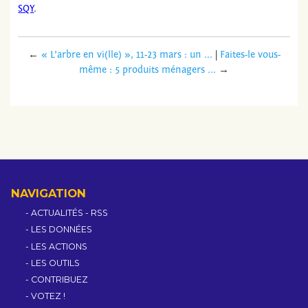
SQY
.
←
« L’arbre en vi(lle) », 11-23 mars : un ...
|
Faites-le vous-
même : 5 produits ménagers ...
→
NAVIGATION
ACTUALITÉS
-
RSS
LES DONNÉES
LES ACTIONS
LES OUTILS
CONTRIBUEZ
VOTEZ !