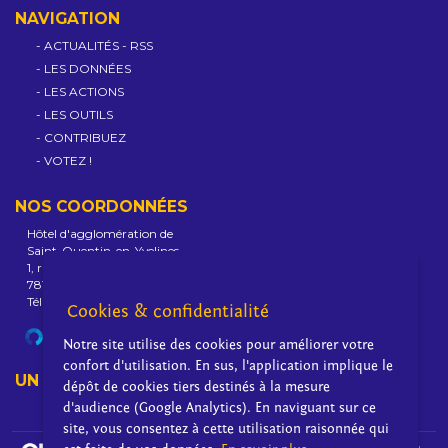
NAVIGATION
ACTUALITÉS
-
RSS
LES DONNÉES
LES ACTIONS
LES OUTILS
CONTRIBUEZ
VOTEZ !
NOS COORDONNÉES
Hôtel d'agglomération de
Saint-Quentin-en-Yvelines
1, rue Eugène-Hénaff - BP 10118
78192 Trappes Cedex - France
Tél : +33 1 39 44 80 80
Cookies & confidentialité
SITE DE L'AGGLOMÉRATION
Notre site utilise des cookies pour améliorer votre
confort d'utilisation. En sus, l'application implique le
UN PROJET PORTÉ PAR
dépôt de cookies tiers destinés à la mesure
d'audience (Google Analytics). En naviguant sur ce
site, vous consentez à cette utilisation raisonnée qui