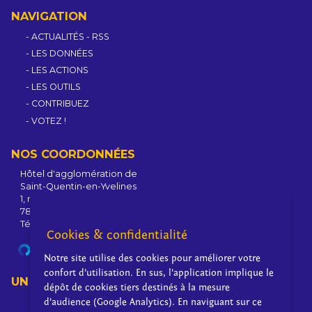
NAVIGATION
ACTUALITÉS
-
RSS
LES DONNÉES
LES ACTIONS
LES OUTILS
CONTRIBUEZ
VOTEZ !
NOS COORDONNÉES
Hôtel d'agglomération de
Saint-Quentin-en-Yvelines
1, rue Eugène-Hénaff - BP 10118
78192 Trappes Cedex - France
Tél : +33 1 39 44 80 80
Cookies & confidentialité
SITE DE L'AGGLOMÉRATION
Notre site utilise des cookies pour améliorer votre
confort d'utilisation. En sus, l'application implique le
UN PROJET PORTÉ PAR
dépôt de cookies tiers destinés à la mesure
d'audience (Google Analytics). En naviguant sur ce