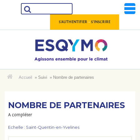
Aller
au
contenu
-
S'AUTHENTIFIER
S'INSCRIRE
Accueil
»
Suivi
»
Nombre de partenaires
ACCUEIL
LES RESSOURCES
NOMBRE DE PARTENAIRES
A compléter
LES DONNÉES
Echelle :
Saint-Quentin-en-Yvelines
LES OUTILS