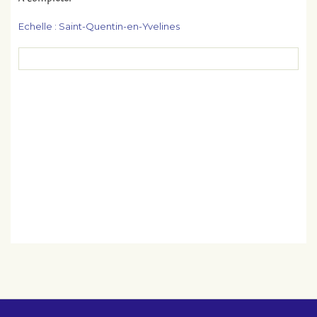
Echelle :
Saint-Quentin-en-Yvelines
LES ACTIONS
PARTICIPEZ !
ESPACE MEMBRE