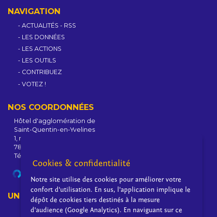
NAVIGATION
ACTUALITÉS
-
RSS
LES DONNÉES
LES ACTIONS
LES OUTILS
CONTRIBUEZ
VOTEZ !
NOS COORDONNÉES
Hôtel d'agglomération de
Saint-Quentin-en-Yvelines
1, rue Eugène-Hénaff - BP 10118
78192 Trappes Cedex - France
Tél : +33 1 39 44 80 80
Cookies & confidentialité
SITE DE L'AGGLOMÉRATION
Notre site utilise des cookies pour améliorer votre
confort d'utilisation. En sus, l'application implique le
UN PROJET PORTÉ PAR
dépôt de cookies tiers destinés à la mesure
d'audience (Google Analytics). En naviguant sur ce