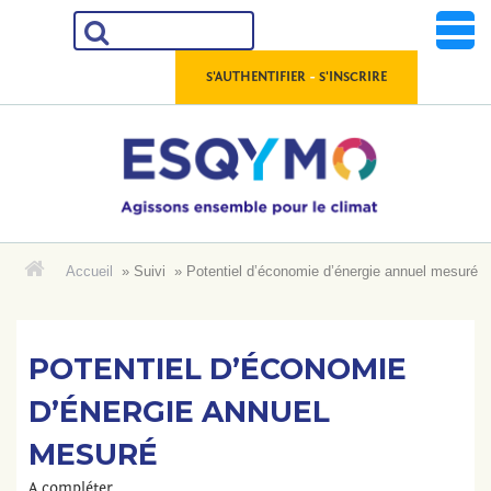
Aller
au
contenu
-
S'AUTHENTIFIER
S'INSCRIRE
Accueil
»
Suivi
»
Potentiel d’économie d’énergie annuel mesuré
ACCUEIL
LES RESSOURCES
POTENTIEL D’ÉCONOMIE
D’ÉNERGIE ANNUEL
LES DONNÉES
MESURÉ
LES OUTILS
A compléter