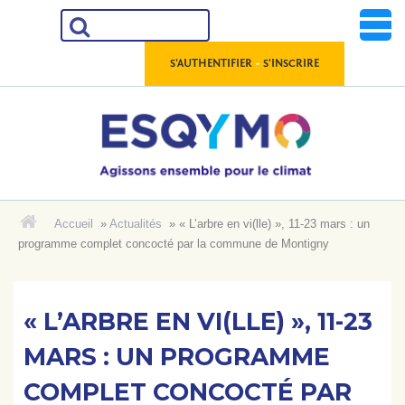
Aller
au
contenu
-
S'AUTHENTIFIER
S'INSCRIRE
Accueil
»
Actualités
»
« L’arbre en vi(lle) », 11-23 mars : un
ACCUEIL
programme complet concocté par la commune de Montigny
LES RESSOURCES
« L’ARBRE EN VI(LLE) », 11-23
LES DONNÉES
MARS : UN PROGRAMME
COMPLET CONCOCTÉ PAR
LES OUTILS