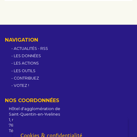
NAVIGATION
ACTUALITÉS
-
RSS
LES DONNÉES
LES ACTIONS
LES OUTILS
CONTRIBUEZ
VOTEZ !
NOS COORDONNÉES
Hôtel d'agglomération de
Saint-Quentin-en-Yvelines
1, rue Eugène-Hénaff - BP 10118
78192 Trappes Cedex - France
Tél : +33 1 39 44 80 80
Cookies & confidentialité